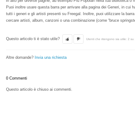
in alto per diverse pagine, ad esempio Più Popolari nella tua biblioteca o 
Puoi inoltre usare questa barra per arrivare alla pagina dei Generi, in cui hai
tutti i generi e gli artisti presenti su Freegal. Inoltre, puoi utilizzare la bar
cercare artisti, album, canzoni o una combinazione (come “bruce springst
Questo articolo ti è stato utile?
Utenti che ritengono sia utile: 2 su
Altre domande?
Invia una richiesta
0 Commenti
Questo articolo è chiuso ai commenti.