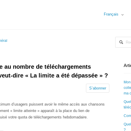
Français
néral
Art
ite au nombre de téléchargements
veut-dire « La limite a été dépassée » ?
Mon 
coll
S’abonner
ma c
Quel
maximum d’usagers puissent avoir le même accès aux chansons
télé
ent « limite atteinte » apparaît à la place du lien de
Comm
uisé votre quota de téléchargements hebdomadaire.
Quel
?