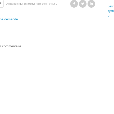
Facebook
Twitter
LinkedIn
Utilisateurs qui ont trouvé cela utile : 0 sur 0
Les 
syst
?
une demande
un commentaire.