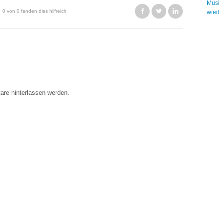
Musi
Facebook
Twitter
LinkedIn
0 von 0 fanden dies hilfreich
wied
re hinterlassen werden.